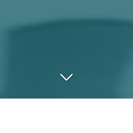
DISPONIBILITÉ & RIGUEUR
À VITRY-SUR-SEINE (94400)