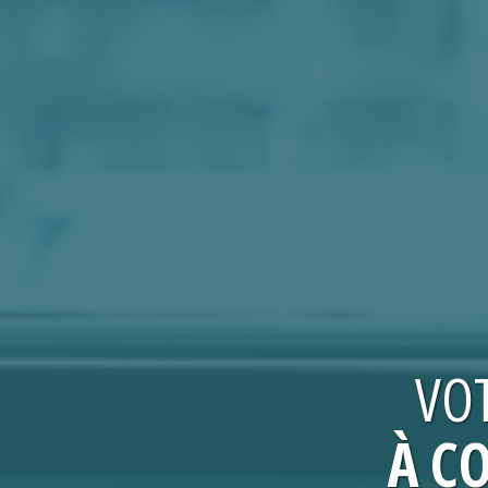
VO
À C