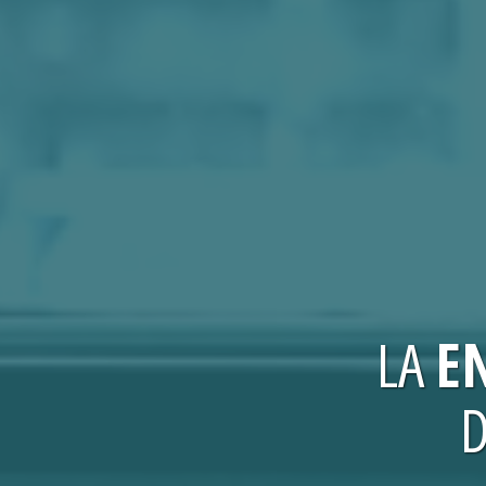
LA
E
D