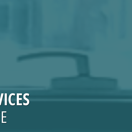
ICES
CE