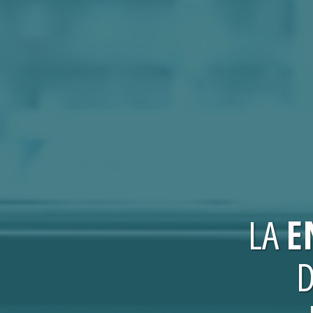
LA
E
D