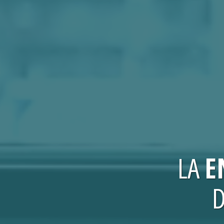
LA
E
D