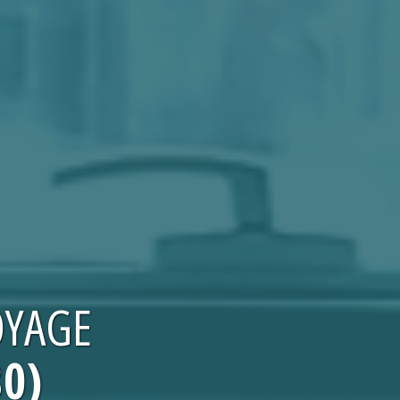
OYAGE
30)