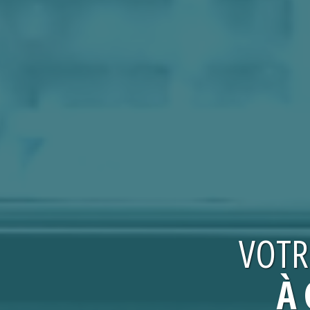
VOT
À 